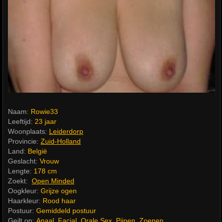
Naam:
Rowie33
Leeftijd:
23 jaar
Woonplaats:
Leiderdorp
Provincie:
Zuid-Holland
Land:
België
Geslacht:
Vrouw
Lengte:
178 cm
Zoekt:
Open Minded
Oogkleur:
Grijze ogen
Haarkleur:
Rood haar
Postuur:
Gemiddeld postuur
Geilt op:
Anaal
,
Facial
,
Orale Sex
,
Pijpen
,
Zoenen
,