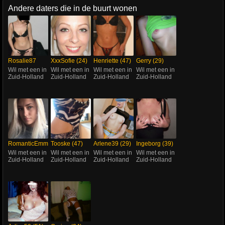
Andere daters die in de buurt wonen
Rosalie87
XxxSofie (24)
Henriette (47)
Gerry (29)
(27)
Wil met een in
Wil met een in
Wil met een in
Wil met een in
Zuid-Holland
Zuid-Holland
Zuid-Holland
Zuid-Holland
RomanticEmma
Tooske (47)
Arlene39 (29)
Ingeborg (39)
(25)
Wil met een in
Wil met een in
Wil met een in
Wil met een in
Zuid-Holland
Zuid-Holland
Zuid-Holland
Zuid-Holland