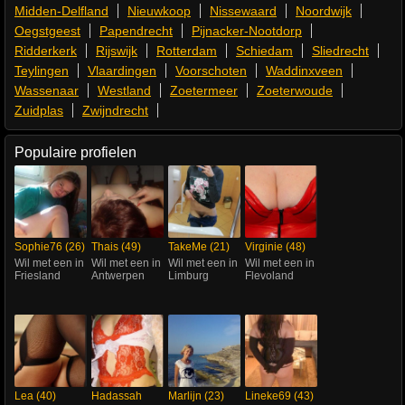
Midden-Delfland
Nieuwkoop
Nissewaard
Noordwijk
Oegstgeest
Papendrecht
Pijnacker-Nootdorp
Ridderkerk
Rijswijk
Rotterdam
Schiedam
Sliedrecht
Teylingen
Vlaardingen
Voorschoten
Waddinxveen
Wassenaar
Westland
Zoetermeer
Zoeterwoude
Zuidplas
Zwijndrecht
Populaire profielen
Sophie76 (26)
Thais (49)
TakeMe (21)
Virginie (48)
Wil met een in
Wil met een in
Wil met een in
Wil met een in
Friesland
Antwerpen
Limburg
Flevoland
Lea (40)
Hadassah
Marlijn (23)
Lineke69 (43)