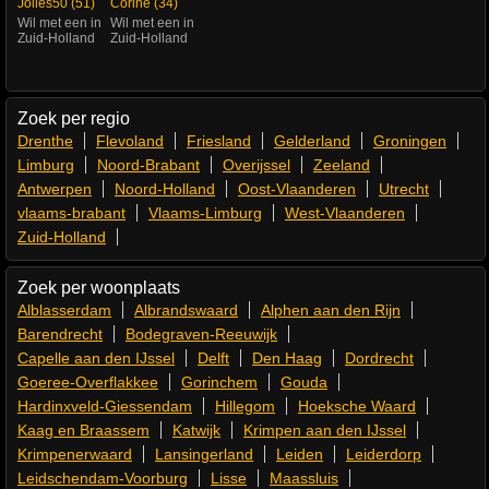
Jolies50 (51)
Corine (34)
Wil met een in
Wil met een in
Zuid-Holland
Zuid-Holland
Zoek per regio
Drenthe
Flevoland
Friesland
Gelderland
Groningen
Limburg
Noord-Brabant
Overijssel
Zeeland
Antwerpen
Noord-Holland
Oost-Vlaanderen
Utrecht
vlaams-brabant
Vlaams-Limburg
West-Vlaanderen
Zuid-Holland
Zoek per woonplaats
Alblasserdam
Albrandswaard
Alphen aan den Rijn
Barendrecht
Bodegraven-Reeuwijk
Capelle aan den IJssel
Delft
Den Haag
Dordrecht
Goeree-Overflakkee
Gorinchem
Gouda
Hardinxveld-Giessendam
Hillegom
Hoeksche Waard
Kaag en Braassem
Katwijk
Krimpen aan den IJssel
Krimpenerwaard
Lansingerland
Leiden
Leiderdorp
Leidschendam-Voorburg
Lisse
Maassluis