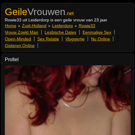
Geile
Vrouwen
.net
Rowie33 uit Leiderdorp is een geile vrouw van 23 jaar
Home
Zuid-Holland
Leiderdorp
Rowie33
»
»
»
Vrouw Zoekt Man
Lesbische Dates
Eenmalige Sex
Open-Minded
Sex Relatie
Vluggertje
Nu Online
Gisteren Online
Profiel